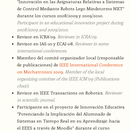
“Innovación en las Asignaturas Relativas a Sistemas
de Control Mediante Robots Lego Mindstorms NXT”
durante los cursos 2008/2009 y 2009/2010.
Participant in an educational innovation project during
2008/2009 and 2009/2010.
Revisor en ICRA’09.
Reviewer in ICRA’09.
Revisor en IAS-10 y ECAI-08.
Reviewer in some
international conferences.
Miembro del comité organizador local (responsable
de publicaciones) de
IEEE International Conference
on Mechatronics 2009
.
Member of the local
organizing comittee of the IEEE ICM’09 (Publications
chair).
Revisor en IEEE Transactions on Robotics.
Reviewer
in scientific journal.
Participante en el proyecto de Innovación Educativa
“Potenciando la Implicación del Alumnado de
Sistemas en Tiempo Real en su Aprendizaje: hacia
el EEES a través de Moodle” durante el curso